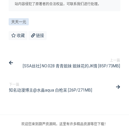
站内容侵犯了原著者的合法权益，可联系我们进行处理。
天天一元
收藏
链接
上一篇
[SSA丝社] NO.028 青青姐妹 姐妹花的JK情 [85P/73MB]
下一篇
知名动漫博主@水淼aqua 白枪呆 [26P/271MB]
欢迎您来到葫芦资源网，这里有许多精品资源等您下载！