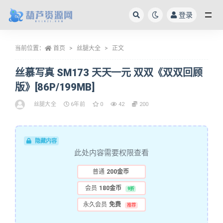
登录
全部
当前位置：
首页
丝腿大全
正文
丝慕写真 SM173 天天一元 双双《双双回顾
版》[86P/199MB]
丝腿大全
6年前
0
42
200
隐藏内容
此处内容需要权限查看
普通
200金币
会员
180金币
9折
永久会员
免费
推荐