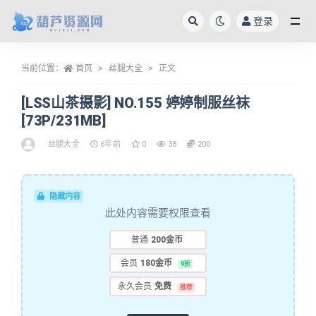
登录
全部
当前位置：
首页
丝腿大全
正文
[LSS山茶摄影] NO.155 婷婷制服丝袜
[73P/231MB]
丝腿大全
6年前
0
38
200
隐藏内容
此处内容需要权限查看
普通
200金币
会员
180金币
9折
永久会员
免费
推荐