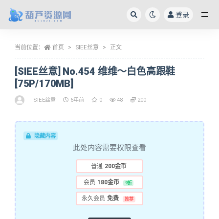
登录
全部
当前位置：
首页
SIEE丝意
正文
[SIEE丝意] No.454 维维～白色高跟鞋
[75P/170MB]
SIEE丝意
6年前
0
48
200
隐藏内容
此处内容需要权限查看
普通
200金币
会员
180金币
9折
永久会员
免费
推荐