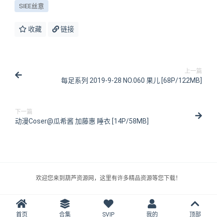
SIEE丝意
收藏
链接
上一篇
每足系列 2019-9-28 NO.060 果儿 [68P/122MB]
下一篇
动漫Coser@瓜希酱 加藤惠 睡衣 [14P/58MB]
欢迎您来到葫芦资源网，这里有许多精品资源等您下载！
首页
合集
SVIP
我的
顶部