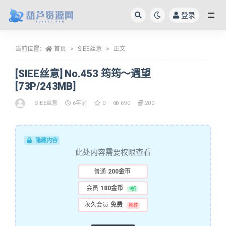
登录
全部
当前位置：
首页
SIEE丝意
正文
[SIEE丝意] No.453 筠筠～遇望
[73P/243MB]
SIEE丝意
6年前
0
690
200
隐藏内容
此处内容需要权限查看
普通
200金币
会员
180金币
9折
永久会员
免费
推荐