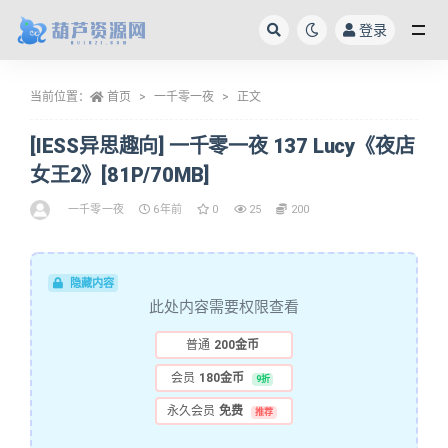
登录
全部
当前位置：
首页
一千零一夜
正文
[IESS异思趣向] 一千零一夜 137 Lucy《夜店
女王2》[81P/70MB]
一千零一夜
6年前
0
25
200
隐藏内容
此处内容需要权限查看
普通
200金币
会员
180金币
9折
永久会员
免费
推荐