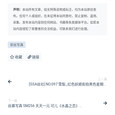
声明：
本站所有文章，如无特殊说明或标注，均为本站原创发
布。任何个人或组织，在未征得本站同意时，禁止复制、盗用、
采集、发布本站内容到任何网站、书籍等各类媒体平台。如若本
站内容侵犯了原著者的合法权益，可联系我们进行处理。
奈丝写真
收藏
链接
上一篇
[SSA丝社] NO.097 雪梨_红色妖姬街拍黑色星期五
[99P/69MB]
下一篇
丝慕写真 SM256 天天一元 可儿《水晶之恋》
[68P/189MB]