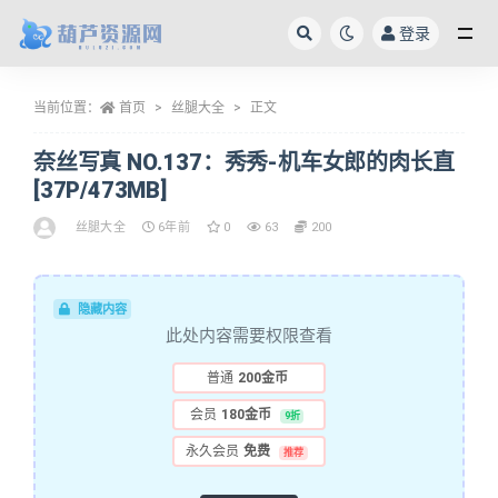
登录
全部
当前位置：
首页
丝腿大全
正文
奈丝写真 NO.137：秀秀-机车女郎的肉长直
[37P/473MB]
丝腿大全
6年前
0
63
200
隐藏内容
此处内容需要权限查看
普通
200金币
会员
180金币
9折
永久会员
免费
推荐