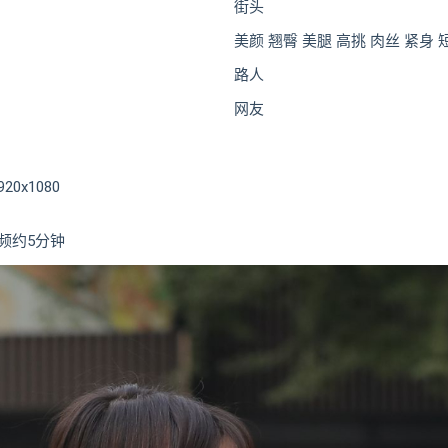
街头
美颜 翘臀 美腿 高挑 肉丝 紧身
路人
网友
0x1080
频约5分钟