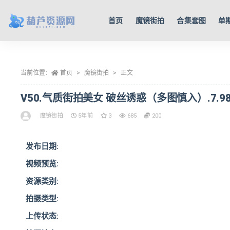
首页
魔镜街拍
合集套图
单
全部
当前位置：
首页
魔镜街拍
正文
V50.气质街拍美女 破丝诱惑（多图慎入）.7.9
魔镜街拍
5年前
3
685
200
发布日期:
视频预览:
资源类别:
拍摄类型:
上传状态: