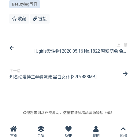
Beautyleg写真
收藏
链接
上一篇
[Ugirls爱油物] 2020.05.16 No.1822 蜜粉萌兔 兔兔
[35P/31MB]
下一篇
知名动漫博主@蠢沫沫 黑白女仆 [37P/488MB]
欢迎您来到葫芦资源网，这里有许多精品资源等您下载！
首页
合集
SVIP
我的
顶部