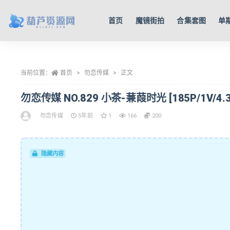
首页
魔镜街拍
合集套图
单
全部
当前位置：
首页
勿恋传媒
正文
勿恋传媒 NO.829 小茶-蒹葭时光 [185P/1V/4.3
勿恋传媒
5年前
1
166
200
隐藏内容