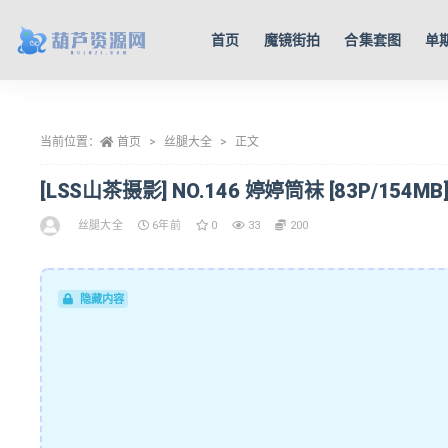
首页
魔镜街拍
合集套图
单
全部
当前位置：
首页
丝腿大全
正文
[LSS山茶摄影] NO.146 婷婷筒袜 [83P/154MB
丝腿大全
6年前
0
33
200
隐藏内容