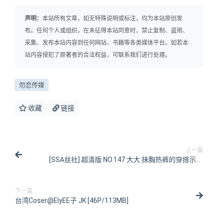
声明：
本站所有文章，如无特殊说明或标注，均为本站原创发
布。任何个人或组织，在未征得本站同意时，禁止复制、盗用、
采集、发布本站内容到任何网站、书籍等各类媒体平台。如若本
站内容侵犯了原著者的合法权益，可联系我们进行处理。
勿恋传媒
收藏
链接
上一篇
[SSA丝社] 超清版 NO.147 大大 抹胸热裤的穿搭示范
（图 4K视频花絮）[122P/1V/1.88GB]
下一篇
台湾Coser@ElyEE子 JK [46P/113MB]