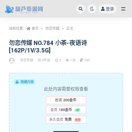
登录
全部
当前位置：
首页
勿恋传媒
正文
勿恋传媒 NO.784 小茶-夜语诗
[162P/1V/3.5G]
勿恋传媒
5年前
2
138
200
隐藏内容
此处内容需要权限查看
普通
200金币
会员
180金币
9折
永久会员
免费
推荐