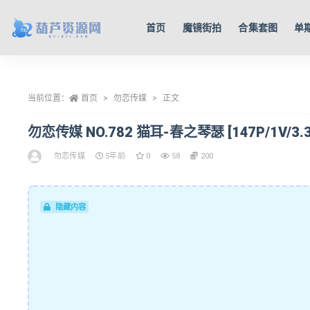
首页
魔镜街拍
合集套图
单
全部
当前位置：
首页
勿恋传媒
正文
勿恋传媒 NO.782 猫耳-春之琴瑟 [147P/1V/3.3
勿恋传媒
5年前
0
58
200
隐藏内容