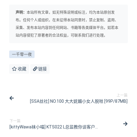
声明：
本站所有文章，如无特殊说明或标注，均为本站原创发
布。任何个人或组织，在未征得本站同意时，禁止复制、盗用、
采集、发布本站内容到任何网站、书籍等各类媒体平台。如若本
站内容侵犯了原著者的合法权益，可联系我们进行处理。
一千零一夜
收藏
链接
上一篇
[SSA丝社] NO.100 大大妩媚小女人脱咝 [99P/87MB]
下一篇
[kittyWawa袜小喵] KTS022 L总监教你谈客户
[93P/567MB]