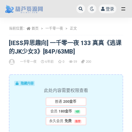
登录
全部
当前位置：
首页
一千零一夜
正文
[IESS异思趣向] 一千零一夜 133 真真《逃课
的JK少女3》[84P/63MB]
一千零一夜
6年前
0
59
200
隐藏内容
此处内容需要权限查看
普通
200金币
会员
180金币
9折
永久会员
免费
推荐