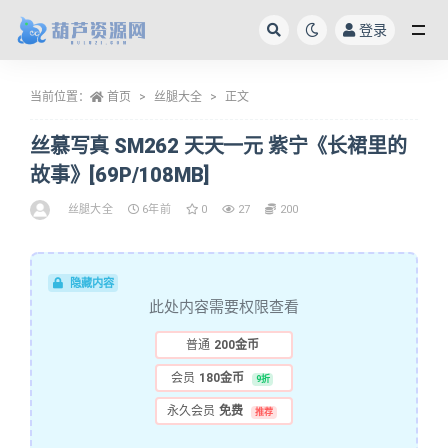
登录
全部
当前位置：
首页
丝腿大全
正文
丝慕写真 SM262 天天一元 紫宁《长裙里的
故事》[69P/108MB]
丝腿大全
6年前
0
27
200
隐藏内容
此处内容需要权限查看
普通
200金币
会员
180金币
9折
永久会员
免费
推荐