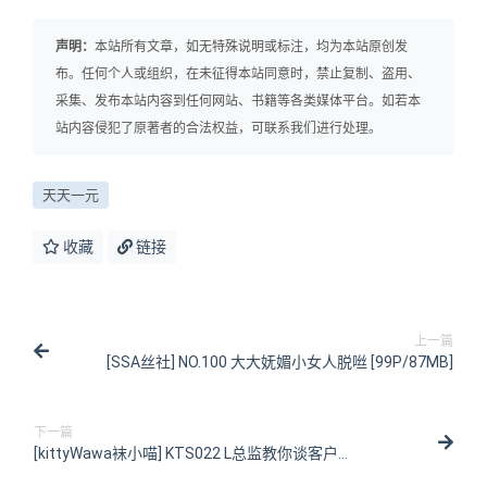
声明：
本站所有文章，如无特殊说明或标注，均为本站原创发
布。任何个人或组织，在未征得本站同意时，禁止复制、盗用、
采集、发布本站内容到任何网站、书籍等各类媒体平台。如若本
站内容侵犯了原著者的合法权益，可联系我们进行处理。
天天一元
收藏
链接
上一篇
[SSA丝社] NO.100 大大妩媚小女人脱咝 [99P/87MB]
下一篇
[kittyWawa袜小喵] KTS022 L总监教你谈客户
[93P/567MB]