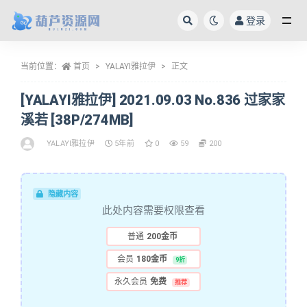
登录
全部
当前位置：
首页
YALAYI雅拉伊
正文
[YALAYI雅拉伊] 2021.09.03 No.836 过家家
溪若 [38P/274MB]
YALAYI雅拉伊
5年前
0
59
200
隐藏内容
此处内容需要权限查看
普通
200金币
会员
180金币
9折
永久会员
免费
推荐