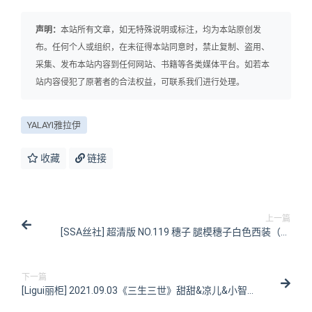
声明：
本站所有文章，如无特殊说明或标注，均为本站原创发
布。任何个人或组织，在未征得本站同意时，禁止复制、盗用、
采集、发布本站内容到任何网站、书籍等各类媒体平台。如若本
站内容侵犯了原著者的合法权益，可联系我们进行处理。
YALAYI雅拉伊
收藏
链接
上一篇
[SSA丝社] 超清版 NO.119 穗子 腿模穗子白色西装（黑
色星期五）[149P/2.08GB]
下一篇
[Ligui丽柜] 2021.09.03《三生三世》甜甜&凉儿&小智贤
[71P/91MB]