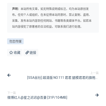
声明：
本站所有文章，如无特殊说明或标注，均为本站原创发
布。任何个人或组织，在未征得本站同意时，禁止复制、盗用、
采集、发布本站内容到任何网站、书籍等各类媒体平台。如若本
站内容侵犯了原著者的合法权益，可联系我们进行处理。
勿恋传媒
收藏
链接
上一篇
[SSA丝社] 超清版 NO.111 君君 腿模君君的旗袍秀
[163P/1.56GB]
下一篇
微博红人@星之迟迟@吾妻 [31P/104MB]