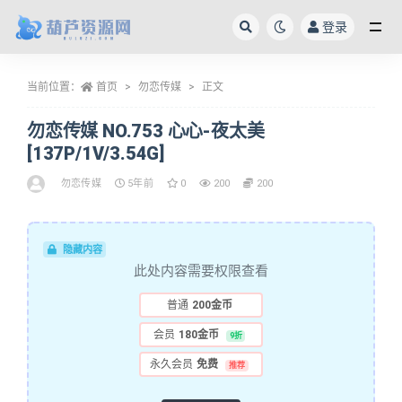
登录
全部
当前位置：
首页
勿恋传媒
正文
勿恋传媒 NO.753 心心-夜太美
[137P/1V/3.54G]
勿恋传媒
5年前
0
200
200
隐藏内容
此处内容需要权限查看
普通
200金币
会员
180金币
9折
永久会员
免费
推荐