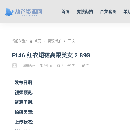
首页
魔镜街拍
合集套图
单
全部
当前位置：
首页
魔镜街拍
正文
F146.红衣短裙高跟美女.2.89G
魔镜街拍
5年前
3
310
200
发布日期:
视频预览:
资源类别:
拍摄类型:
上传状态: