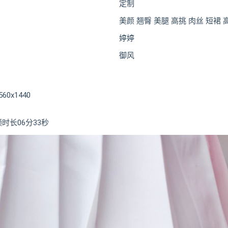
定制
美颜 翘臀 美腿 高挑 肉丝 短裙
婷婷
御风
0x1440
时长06分33秒