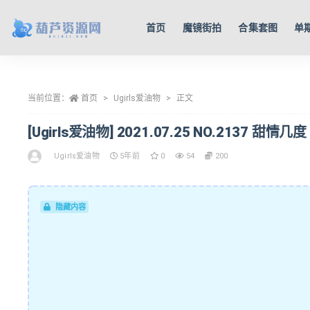
首页
魔镜街拍
合集套图
单
全部
当前位置：
首页
Ugirls爱油物
正文
[Ugirls爱油物] 2021.07.25 NO.2137 甜情几度 
Ugirls爱油物
5年前
0
54
200
隐藏内容