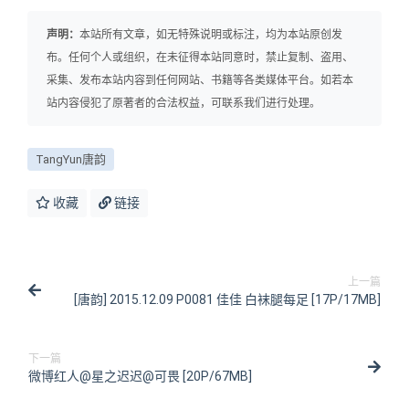
声明：
本站所有文章，如无特殊说明或标注，均为本站原创发
布。任何个人或组织，在未征得本站同意时，禁止复制、盗用、
采集、发布本站内容到任何网站、书籍等各类媒体平台。如若本
站内容侵犯了原著者的合法权益，可联系我们进行处理。
TangYun唐韵
收藏
链接
上一篇
[唐韵] 2015.12.09 P0081 佳佳 白袜腿每足 [17P/17MB]
下一篇
微博红人@星之迟迟@可畏 [20P/67MB]