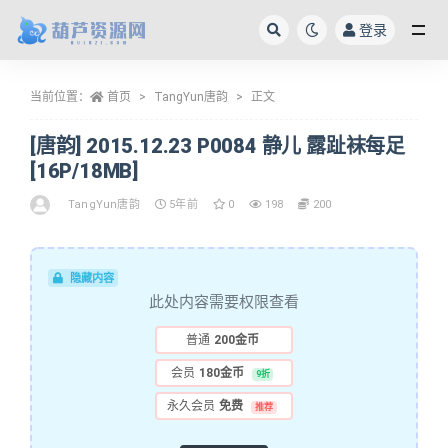
登录
全部
当前位置：
首页
TangYun唐韵
正文
[唐韵] 2015.12.23 P0084 静儿 露趾袜每足
[16P/18MB]
TangYun唐韵
5年前
0
198
200
隐藏内容
此处内容需要权限查看
普通
200金币
会员
180金币
9折
永久会员
免费
推荐