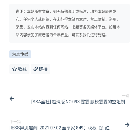
声明：
本站所有文章，如无特殊说明或标注，均为本站原创发
布。任何个人或组织，在未征得本站同意时，禁止复制、盗用、
采集、发布本站内容到任何网站、书籍等各类媒体平台。如若本
站内容侵犯了原著者的合法权益，可联系我们进行处理。
勿恋传媒
收藏
链接
上一篇
[SSA丝社] 超清版 NO.093 雯雯 腿模雯雯的空姐制服
show [153P/1.45GB]
下一篇
[IESS异思趣向] 2021.07.02 丝享家 849：秋秋《灯红酒
绿》[84P/91MB]