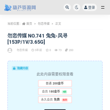
登录
全部
当前位置：
首页
勿恋传媒
正文
勿恋传媒 NO.741 兔兔-风寻
[153P/1V/3.65G]
勿恋传媒
5年前
0
73
200
隐藏内容
此处内容需要权限查看
普通
200金币
会员
180金币
9折
永久会员
免费
推荐