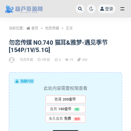
登录
全部
当前位置：
首页
勿恋传媒
正文
勿恋传媒 NO.740 猫耳&雅梦-遇见季节
[154P/1V/5.1G]
勿恋传媒
5年前
0
75
200
隐藏内容
此处内容需要权限查看
普通
200金币
会员
180金币
9折
永久会员
免费
推荐