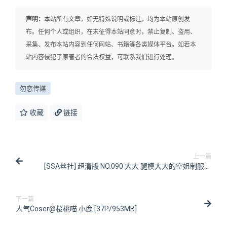
声明：
本站所有文章，如无特殊说明或标注，均为本站原创发
布。任何个人或组织，在未征得本站同意时，禁止复制、盗用、
采集、发布本站内容到任何网站、书籍等各类媒体平台。如若本
站内容侵犯了原著者的合法权益，可联系我们进行处理。
勿恋传媒
收藏
链接
上一篇
[SSA丝社] 超清版 NO.090 大大 腿模大大的空姐制服秀
[148P/1.36GB]
下一篇
人气Coser@桜桃喵 小鹿 [37P/953MB]