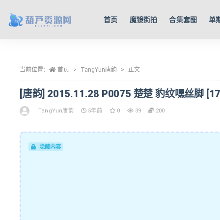
首页
魔镜街拍
合集套图
单
全部
当前位置：
首页
TangYun唐韵
正文
[唐韵] 2015.11.28 P0075 楚楚 豹纹嘿丝脚 [17
TangYun唐韵
5年前
0
39
200
隐藏内容