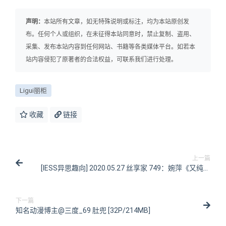
声明：
本站所有文章，如无特殊说明或标注，均为本站原创发
布。任何个人或组织，在未征得本站同意时，禁止复制、盗用、
采集、发布本站内容到任何网站、书籍等各类媒体平台。如若本
站内容侵犯了原著者的合法权益，可联系我们进行处理。
Ligui丽柜
收藏
链接
上一篇
[IESS异思趣向] 2020.05.27 丝享家 749：婉萍《又纯又
欲的黑色》[94P/37MB]
下一篇
知名动漫博主@三度_69 肚兜 [32P/214MB]