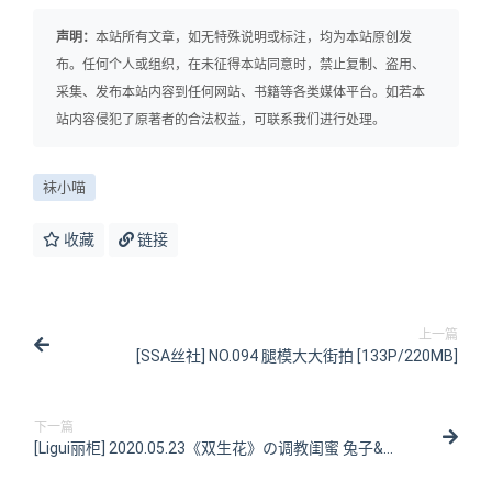
声明：
本站所有文章，如无特殊说明或标注，均为本站原创发
布。任何个人或组织，在未征得本站同意时，禁止复制、盗用、
采集、发布本站内容到任何网站、书籍等各类媒体平台。如若本
站内容侵犯了原著者的合法权益，可联系我们进行处理。
袜小喵
收藏
链接
上一篇
[SSA丝社] NO.094 腿模大大街拍 [133P/220MB]
下一篇
[Ligui丽柜] 2020.05.23《双生花》の调教闺蜜 兔子&阳
阳 [69P/158MB]