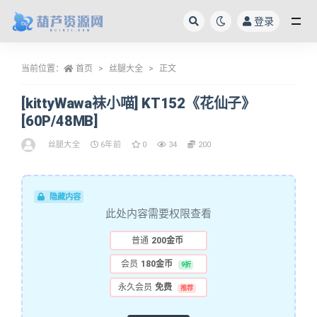
登录
全部
当前位置：
首页
丝腿大全
正文
[kittyWawa袜小喵] KT152《花仙子》
[60P/48MB]
丝腿大全
6年前
0
34
200
隐藏内容
此处内容需要权限查看
普通
200金币
会员
180金币
9折
永久会员
免费
推荐