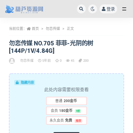
登录
全部
当前位置：
首页
勿恋传媒
正文
勿恋传媒 NO.705 菲菲-光阴的树
[144P/1V/4.84G]
勿恋传媒
5年前
0
45
200
隐藏内容
此处内容需要权限查看
普通
200金币
会员
180金币
9折
永久会员
免费
推荐