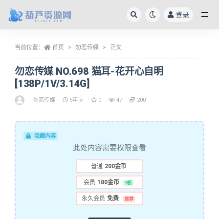
登录
全部
当前位置：
首页
勿恋传媒
正文
勿恋传媒 NO.698 猫耳-花开心自明
[138P/1V/3.14G]
勿恋传媒
5年前
0
47
200
隐藏内容
此处内容需要权限查看
普通
200金币
会员
180金币
9折
永久会员
免费
推荐