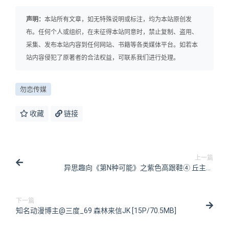
声明：
本站所有文章，如无特殊说明或标注，均为本站原创发
布。任何个人或组织，在未征得本站同意时，禁止复制、盗用、
采集、发布本站内容到任何网站、书籍等各类媒体平台。如若本
站内容侵犯了原著者的合法权益，可联系我们进行处理。
勿恋传媒
收藏
链接
上一篇
异思趣向《第N种可能》之紫色高跟鞋④ 丘主管
[83P/144MB]
下一篇
知名动漫博主@三度_69 森林来信JK [15P/70.5MB]