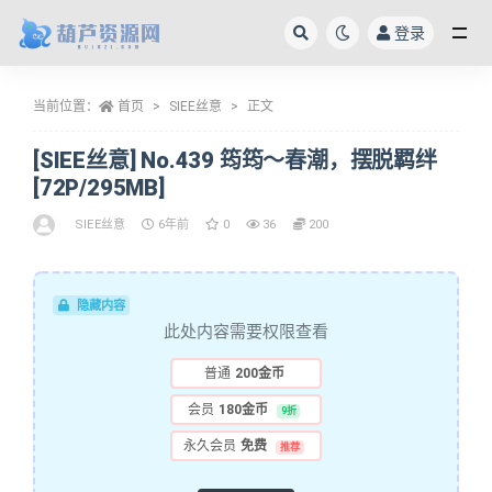
登录
全部
当前位置：
首页
SIEE丝意
正文
[SIEE丝意] No.439 筠筠～春潮，摆脱羁绊
[72P/295MB]
SIEE丝意
6年前
0
36
200
隐藏内容
此处内容需要权限查看
普通
200金币
会员
180金币
9折
永久会员
免费
推荐