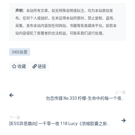
声明：
本站所有文章，如无特殊说明或标注，均为本站原创发
布。任何个人或组织，在未征得本站同意时，禁止复制、盗用、
采集、发布本站内容到任何网站、书籍等各类媒体平台。如若本
站内容侵犯了原著者的合法权益，可联系我们进行处理。
SIEE丝意
收藏
链接
上一篇
勿恋传媒 No.333 柠檬-生命中的每一个夜晚
[166P/1V/2.97G]
下一篇
[IESS异思趣向] 一千零一夜 118 Lucy《浓缩胶囊之新年
特辑》[99P/86MB]