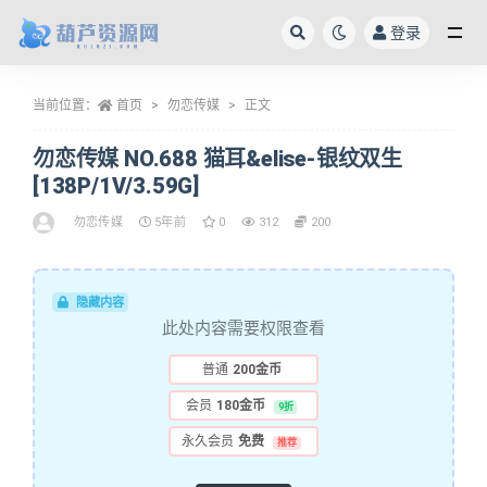
登录
全部
当前位置：
首页
勿恋传媒
正文
勿恋传媒 NO.688 猫耳&elise-银纹双生
[138P/1V/3.59G]
勿恋传媒
5年前
0
312
200
隐藏内容
此处内容需要权限查看
普通
200金币
会员
180金币
9折
永久会员
免费
推荐