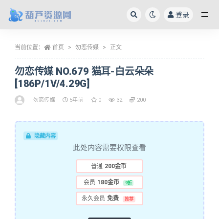
登录
全部
当前位置：
首页
勿恋传媒
正文
勿恋传媒 NO.679 猫耳-白云朵朵
[186P/1V/4.29G]
勿恋传媒
5年前
0
32
200
隐藏内容
此处内容需要权限查看
普通
200金币
会员
180金币
9折
永久会员
免费
推荐