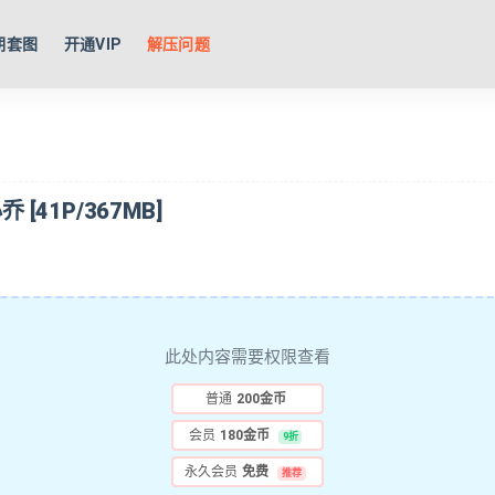
期套图
开通VIP
解压问题
乔 [41P/367MB]
此处内容需要权限查看
普通
200金币
会员
180金币
9折
永久会员
免费
推荐