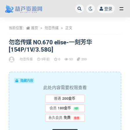
登录
全部
当前位置：
首页
勿恋传媒
正文
勿恋传媒 NO.670 elise-一刻芳华
[154P/1V/3.58G]
勿恋传媒
5年前
0
53
200
隐藏内容
此处内容需要权限查看
普通
200金币
会员
180金币
9折
永久会员
免费
推荐