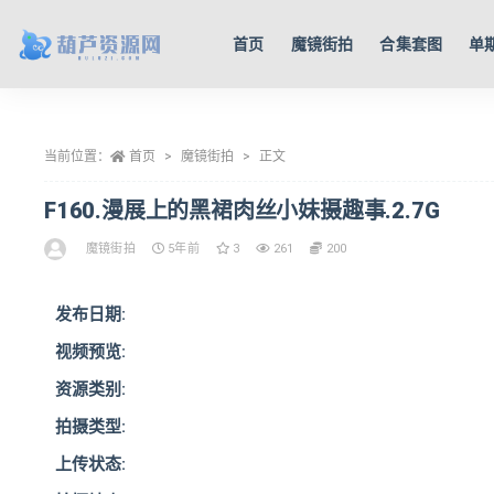
首页
魔镜街拍
合集套图
单
全部
当前位置：
首页
魔镜街拍
正文
F160.漫展上的黑裙肉丝小妹摄趣事.2.7G
魔镜街拍
5年前
3
261
200
发布日期:
视频预览:
资源类别:
拍摄类型:
上传状态: