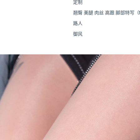
定制
翘臀 美腿 肉丝 高跟 脚部特写（
路人
御风