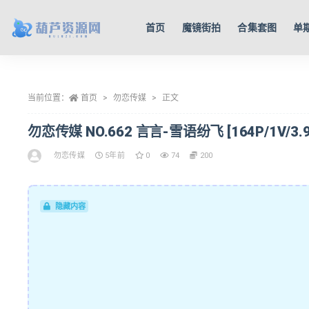
首页
魔镜街拍
合集套图
单
全部
当前位置：
首页
勿恋传媒
正文
勿恋传媒 NO.662 言言-雪语纷飞 [164P/1V/3.9
勿恋传媒
5年前
0
74
200
隐藏内容