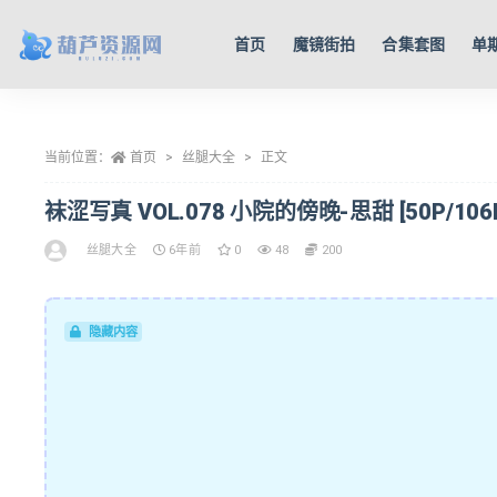
首页
魔镜街拍
合集套图
单
全部
当前位置：
首页
丝腿大全
正文
袜涩写真 VOL.078 小院的傍晚-思甜 [50P/106
丝腿大全
6年前
0
48
200
隐藏内容