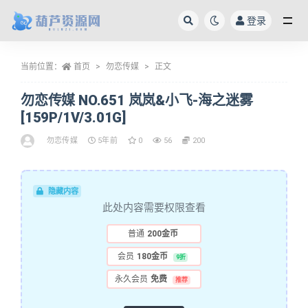
登录
全部
当前位置：
首页
勿恋传媒
正文
勿恋传媒 NO.651 岚岚&小飞-海之迷雾
[159P/1V/3.01G]
勿恋传媒
5年前
0
56
200
隐藏内容
此处内容需要权限查看
普通
200金币
会员
180金币
9折
永久会员
免费
推荐