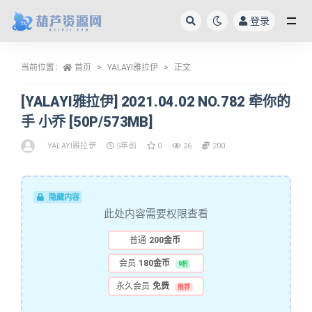
登录
全部
当前位置：
首页
YALAYI雅拉伊
正文
[YALAYI雅拉伊] 2021.04.02 NO.782 牵你的
手 小乔 [50P/573MB]
YALAYI雅拉伊
5年前
0
26
200
隐藏内容
此处内容需要权限查看
普通
200金币
会员
180金币
9折
永久会员
免费
推荐