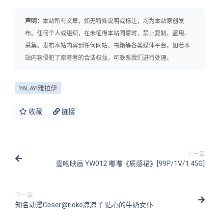
声明：
本站所有文章，如无特殊说明或标注，均为本站原创发
布。任何个人或组织，在未征得本站同意时，禁止复制、盗用、
采集、发布本站内容到任何网站、书籍等各类媒体平台。如若本
站内容侵犯了原著者的合法权益，可联系我们进行处理。
YALAYI雅拉伊
收藏
链接
上一篇
壹吻映画 YW012 嘟嘟《质感裙》[99P/1V/1.45G]
下一篇
知名动漫Coser@rioko凉凉子 贴心的牛奶女仆
[45P/465MB]