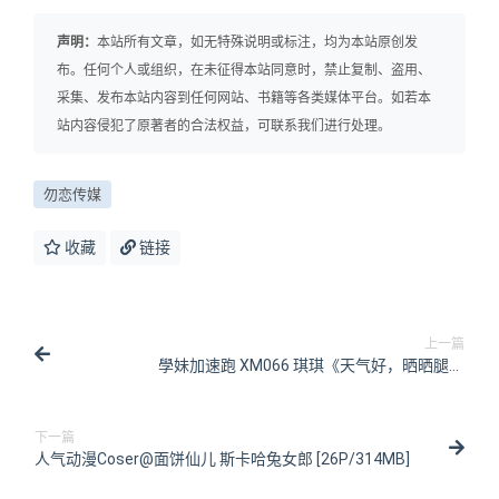
声明：
本站所有文章，如无特殊说明或标注，均为本站原创发
布。任何个人或组织，在未征得本站同意时，禁止复制、盗用、
采集、发布本站内容到任何网站、书籍等各类媒体平台。如若本
站内容侵犯了原著者的合法权益，可联系我们进行处理。
勿恋传媒
收藏
链接
上一篇
學妹加速跑 XM066 琪琪《天气好，晒晒腿》
[99P/1V/207MB]
下一篇
人气动漫Coser@面饼仙儿 斯卡哈兔女郎 [26P/314MB]