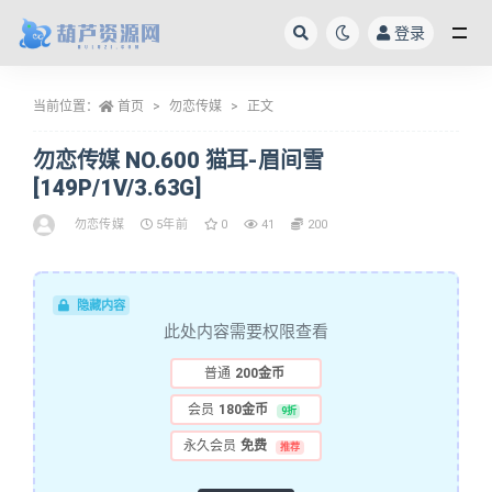
登录
全部
当前位置：
首页
勿恋传媒
正文
勿恋传媒 NO.600 猫耳-眉间雪
[149P/1V/3.63G]
勿恋传媒
5年前
0
41
200
隐藏内容
此处内容需要权限查看
普通
200金币
会员
180金币
9折
永久会员
免费
推荐