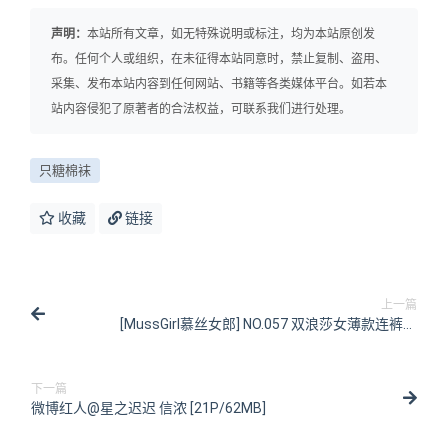
声明：
本站所有文章，如无特殊说明或标注，均为本站原创发
布。任何个人或组织，在未征得本站同意时，禁止复制、盗用、
采集、发布本站内容到任何网站、书籍等各类媒体平台。如若本
站内容侵犯了原著者的合法权益，可联系我们进行处理。
只糖棉袜
收藏
链接
上一篇
[MussGirl慕丝女郎] NO.057 双浪莎女薄款连裤袜
[82P/192MB]
下一篇
微博红人@星之迟迟 信浓 [21P/62MB]