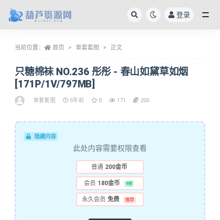
登录
全部
当前位置：
首页
单套套图
正文
只糖棉袜 NO.236 彤彤 - 春山如黛草如烟
[171P/1V/797MB]
单套套图
5年前
0
171
200
隐藏内容
此处内容需要权限查看
普通
200金币
会员
180金币
9折
永久会员
免费
推荐