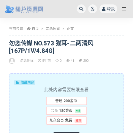
登录
全部
当前位置：
首页
勿恋传媒
正文
勿恋传媒 NO.573 猫耳-二两清风
[167P/1V/4.84G]
勿恋传媒
5年前
0
41
200
隐藏内容
此处内容需要权限查看
普通
200金币
会员
180金币
9折
永久会员
免费
推荐