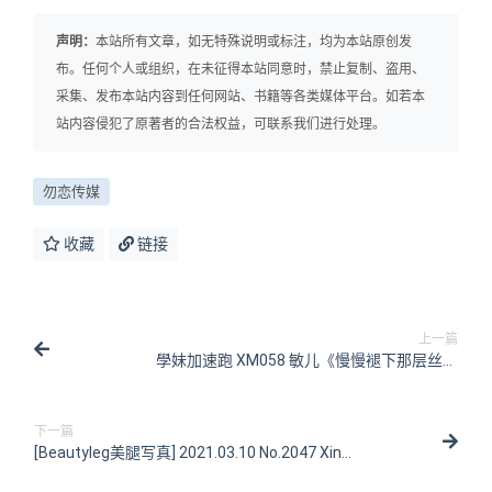
声明：
本站所有文章，如无特殊说明或标注，均为本站原创发
布。任何个人或组织，在未征得本站同意时，禁止复制、盗用、
采集、发布本站内容到任何网站、书籍等各类媒体平台。如若本
站内容侵犯了原著者的合法权益，可联系我们进行处理。
勿恋传媒
收藏
链接
上一篇
學妹加速跑 XM058 敏儿《慢慢褪下那层丝》
[100P/1V/186MB]
下一篇
[Beautyleg美腿写真] 2021.03.10 No.2047 Xin
[46P/480MB]