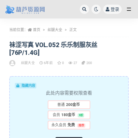
登录
全部
当前位置：
首页
丝腿大全
正文
袜涩写真 VOL.052 乐乐制服灰丝
[76P/1.4G]
丝腿大全
6年前
0
27
200
隐藏内容
此处内容需要权限查看
普通
200金币
会员
180金币
9折
永久会员
免费
推荐