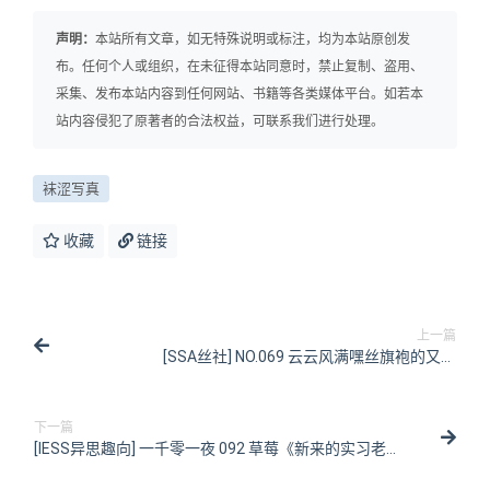
声明：
本站所有文章，如无特殊说明或标注，均为本站原创发
布。任何个人或组织，在未征得本站同意时，禁止复制、盗用、
采集、发布本站内容到任何网站、书籍等各类媒体平台。如若本
站内容侵犯了原著者的合法权益，可联系我们进行处理。
袜涩写真
收藏
链接
上一篇
[SSA丝社] NO.069 云云风满嘿丝旗袍的又惑
[99P/106MB]
下一篇
[IESS异思趣向] 一千零一夜 092 草莓《新来的实习老师
2》[80P/131MB]