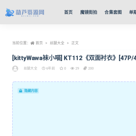
首页
魔镜街拍
合集套图
单
全部
当前位置：
首页
丝腿大全
正文
[kittyWawa袜小喵] KT112《双面衬衣》[47P/4
丝腿大全
6年前
0
29
200
隐藏内容