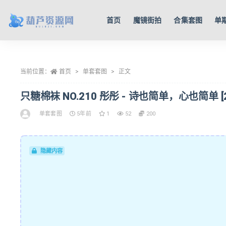
首页
魔镜街拍
合集套图
单
全部
当前位置：
首页
单套套图
正文
只糖棉袜 NO.210 彤彤 - 诗也简单，心也简单 [219
单套套图
5年前
1
52
200
隐藏内容