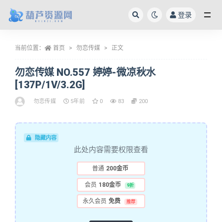
登录
全部
当前位置：
首页
勿恋传媒
正文
勿恋传媒 NO.557 婷婷-微凉秋水
[137P/1V/3.2G]
勿恋传媒
5年前
0
83
200
隐藏内容
此处内容需要权限查看
普通
200金币
会员
180金币
9折
永久会员
免费
推荐