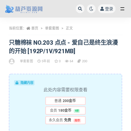
登录
全部
当前位置：
首页
单套套图
正文
只糖棉袜 NO.203 点点 - 爱自己是终生浪漫
的开始 [192P/1V/921MB]
单套套图
5年前
0
64
200
隐藏内容
此处内容需要权限查看
普通
200金币
会员
180金币
9折
永久会员
免费
推荐