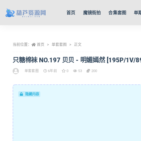
首页
魔镜街拍
合集套图
单
全部
当前位置：
首页
单套套图
正文
只糖棉袜 NO.197 贝贝 - 明媚嫣然 [195P/1V/8
单套套图
6年前
0
53
200
隐藏内容