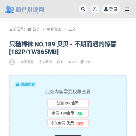
登录
全部
当前位置：
首页
单套套图
正文
只糖棉袜 NO.189 贝贝 - 不期而遇的惊喜
[182P/1V/865MB]
单套套图
6年前
0
47
200
隐藏内容
此处内容需要权限查看
普通
200金币
会员
180金币
9折
永久会员
免费
推荐