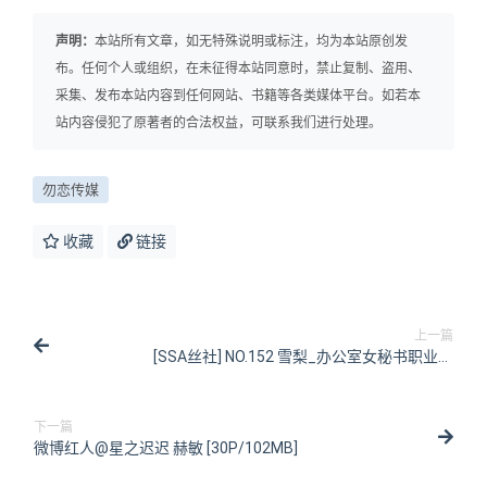
声明：
本站所有文章，如无特殊说明或标注，均为本站原创发
布。任何个人或组织，在未征得本站同意时，禁止复制、盗用、
采集、发布本站内容到任何网站、书籍等各类媒体平台。如若本
站内容侵犯了原著者的合法权益，可联系我们进行处理。
勿恋传媒
收藏
链接
上一篇
[SSA丝社] NO.152 雪梨_办公室女秘书职业装
[99P/107MB]
下一篇
微博红人@星之迟迟 赫敏 [30P/102MB]