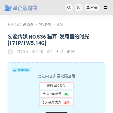
登录
全部
当前位置：
首页
勿恋传媒
正文
勿恋传媒 NO.536 猫耳-发尾里的时光
[171P/1V/5.14G]
勿恋传媒
6年前
0
28
200
隐藏内容
此处内容需要权限查看
普通
200金币
会员
180金币
9折
永久会员
免费
推荐