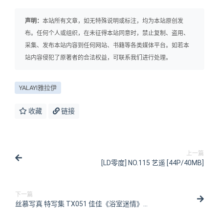
声明：
本站所有文章，如无特殊说明或标注，均为本站原创发
布。任何个人或组织，在未征得本站同意时，禁止复制、盗用、
采集、发布本站内容到任何网站、书籍等各类媒体平台。如若本
站内容侵犯了原著者的合法权益，可联系我们进行处理。
YALAYI雅拉伊
收藏
链接
上一篇
[LD零度] NO.115 艺遥 [44P/40MB]
下一篇
丝慕写真 特写集 TX051 佳佳《浴室迷情》
[81P/171MB]