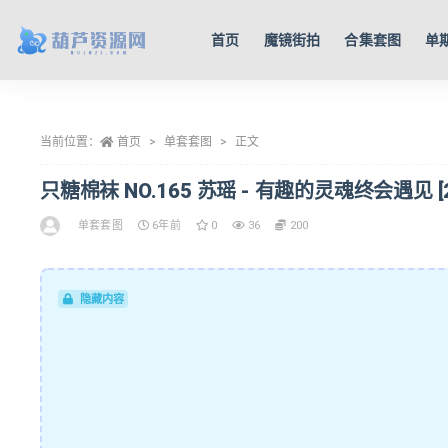
首页
魔镜街拍
合集套图
单
全部
当前位置：
首页
单套套图
正文
只糖棉袜 NO.165 苏瑶 - 有趣的灵魂终会遇见 [20
单套套图
6年前
0
36
200
隐藏内容