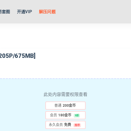
期套图
开通VIP
解压问题
5P/675MB]
此处内容需要权限查看
普通
200金币
会员
180金币
9折
永久会员
免费
推荐