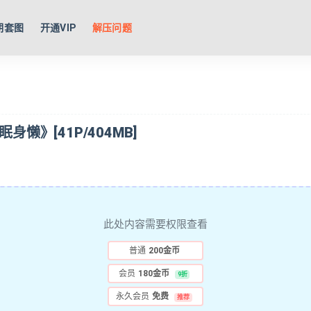
期套图
开通VIP
解压问题
无眠身懒》[41P/404MB]
此处内容需要权限查看
普通
200金币
会员
180金币
9折
永久会员
免费
推荐